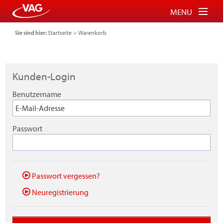
MENU
Sie sind hier:
Startseite
>
Warenkorb
Tickets für Bus und Bahn
Tickets für Schauinslandbahn
Kunden-Login
Parkberechtigung für P+R
Benutzername
FAQ
Login
Passwort
Warenkorb
Passwort vergessen?
Neuregistrierung