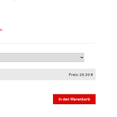
en
Preis:
29,30 €