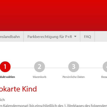
uinslandbahn
Parkberechtigung für P+R
FAQ
dukt wählen
Warenkorb
Persönliche Daten
Bez
okarte Kind
ich
im Kalendermonat (bis einschließlich des 1. Werktages des folgende