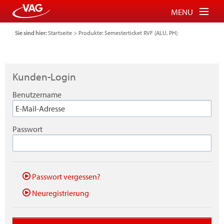
MENU
Sie sind hier:
Startseite
>
Produkte: Semesterticket RVF (ALU, PH)
Tickets für Bus und Bahn
Tickets für Schauinslandbahn
Kunden-Login
Parkberechtigung für P+R
Benutzername
FAQ
Login
Passwort
Warenkorb
Passwort vergessen?
Neuregistrierung