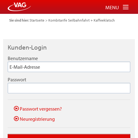
MENU
Sie sind hier:
Startseite
>
Kombitarife Seilbahnfahrt + Kaffeeklatsch
Tickets für Bus und Bahn
Tickets für Schauinslandbahn
Kunden-Login
Parkberechtigung für P+R
Benutzername
FAQ
Login
Passwort
Warenkorb
Passwort vergessen?
Neuregistrierung