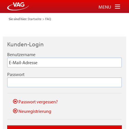
MENU
Sie sind hier:
Startseite
>
FAQ
Tickets für Bus und Bahn
Tickets für Schauinslandbahn
Kunden-Login
Parkberechtigung für P+R
Benutzername
FAQ
Login
Passwort
Warenkorb
Passwort vergessen?
Neuregistrierung