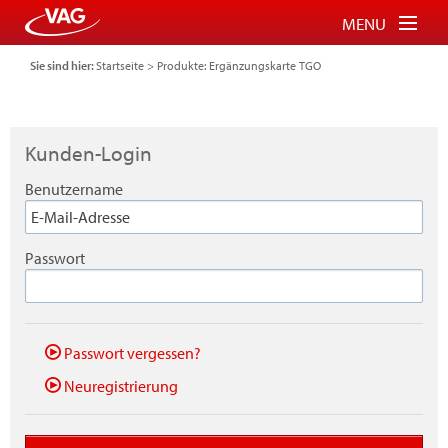
MENU
Sie sind hier:
Startseite
>
Produkte: Ergänzungskarte TGO
Tickets für Bus und Bahn
Tickets für Schauinslandbahn
Kunden-Login
Parkberechtigung für P+R
Benutzername
FAQ
Login
Passwort
Warenkorb
Passwort vergessen?
Neuregistrierung