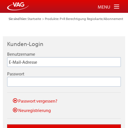
MENU
Sie sind hier:
Startseite
>
Produkte: P+R Berechtigung Regiokarte/Abonnement
Tickets für Bus und Bahn
Tickets für Schauinslandbahn
Kunden-Login
Parkberechtigung für P+R
Benutzername
FAQ
Login
Passwort
Warenkorb
Passwort vergessen?
Neuregistrierung