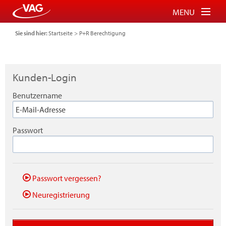
MENU
Sie sind hier:
Startseite
>
P+R Berechtigung
Tickets für Bus und Bahn
Tickets für Schauinslandbahn
Kunden-Login
Parkberechtigung für P+R
Benutzername
FAQ
Login
Passwort
Warenkorb
Passwort vergessen?
Neuregistrierung